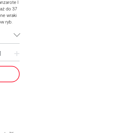
nzarote I
aż do 37
ne wraki
ów ryb.