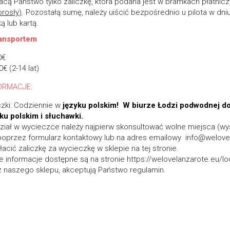
łacą Państwo tylko zaliczkę, która podana jest w bramkach płatnicz
orosły)
. Pozostałą sumę, należy uiścić bezpośrednio u pilota w dniu
 lub kartą. 
ransportem
0€
€ (2-14 lat)
ORMACJE:
zki: Codziennie w 
języku polskim!  W biurze Łodzi podwodnej do
ku polskim i słuchawki. 
ział w wycieczce należy najpierw skonsultować wolne miejsca (wys
przez formularz kontaktowy lub na adres emailowy  info@welovela
acić zaliczkę za wycieczkę w sklepie na tej stronie.  
informacje dostępne są na stronie 
https://welovelanzarote.eu/
z naszego sklepu, akceptują Państwo 
regulamin
.