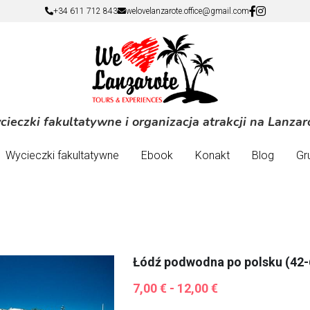
+34 611 712 843
+34 611 712 843
welovelanzarote.office@gmail.com
welovelanzarote.office@gmail.com
ieczki fakultatywne i organizacja atrakcji na Lanzar
ieczki fakultatywne i organizacja atrakcji na Lanzar
Wycieczki fakultatywne
Wycieczki fakultatywne
Ebook
Ebook
Konakt
Konakt
Blog
Blog
Gr
Gr
Łódź podwodna po polsku (42-
7,00 € - 12,00 €