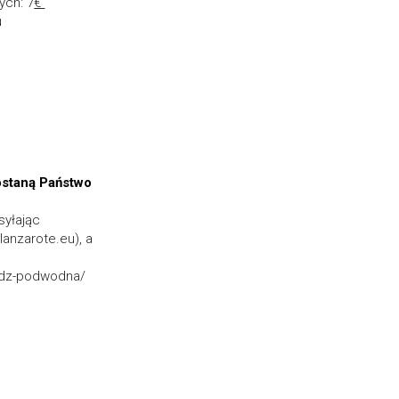
ych: 7
€ 
 
staną Państwo 
yłając 
nzarote.eu), a 
lodz-podwodna/