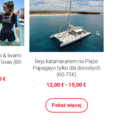
mi & lwami
Rejs katamaranem na Plaże
exas (80-
Papagayo tylko dla dorosłych
(60-75€)
0 €
12,00 € - 15,00 €
Pokaż więcej