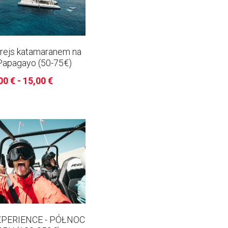
 rejs katamaranem na
Papagayo (50-75€)
00 € - 15,00 €
PERIENCE - PÓŁNOC