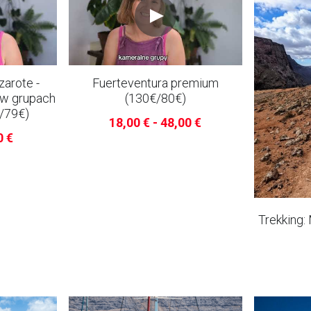
arote -
Fuerteventura premium
 w grupach
(130€/80€)
/79€)
18,00 € - 48,00 €
0 €
Trekking: