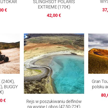
WYS
 AUTOKAR
SLINGHSOT POLARIS
EXTREME (170€)
37,
00 €
42,00 €
Gran Tou
(240€),
polsku 
€), BUGGY
€)
80,
00 €
Rejs w poszukiwaniu delfinów
na wyspę Lobos (47,50-72€)