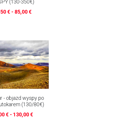
PY (130-350€)
50 € - 85,00 €
r - objazd wyspy po
autokarem (130/80€)
00 € - 130,00 €