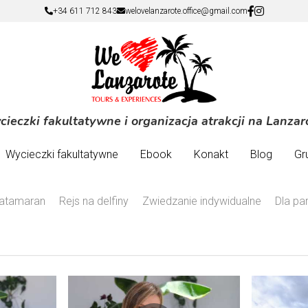
+34 611 712 843
+34 611 712 843
welovelanzarote.office@gmail.com
welovelanzarote.office@gmail.com
ieczki fakultatywne i organizacja atrakcji na Lanzar
ieczki fakultatywne i organizacja atrakcji na Lanzar
Wycieczki fakultatywne
Wycieczki fakultatywne
Ebook
Ebook
Konakt
Konakt
Blog
Blog
Gr
Gr
atamaran
Rejs na delfiny
Zwiedzanie indywidualne
Dla pa