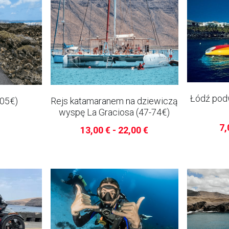
Łódź pod
105€)
Rejs katamaranem na dziewiczą
wyspę La Graciosa (47-74€)
7,
13,00 € - 22,00 €