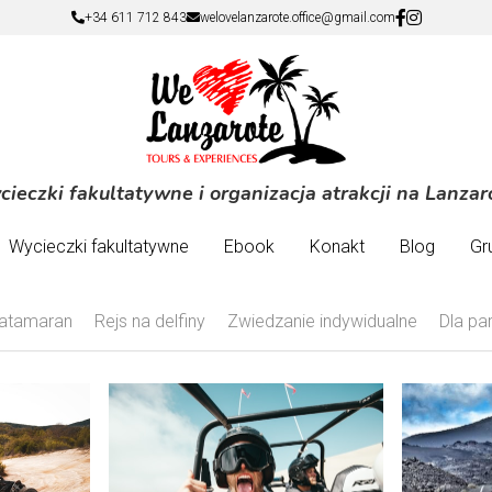
+34 611 712 843
+34 611 712 843
welovelanzarote.office@gmail.com
welovelanzarote.office@gmail.com
ieczki fakultatywne i organizacja atrakcji na Lanzar
ieczki fakultatywne i organizacja atrakcji na Lanzar
Wycieczki fakultatywne
Wycieczki fakultatywne
Ebook
Ebook
Konakt
Konakt
Blog
Blog
Gr
Gr
atamaran
Rejs na delfiny
Zwiedzanie indywidualne
Dla pa