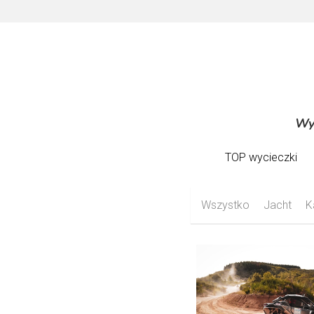
Wyc
Wyc
TOP wycieczki
TOP wycieczki
Wszystko
Jacht
K