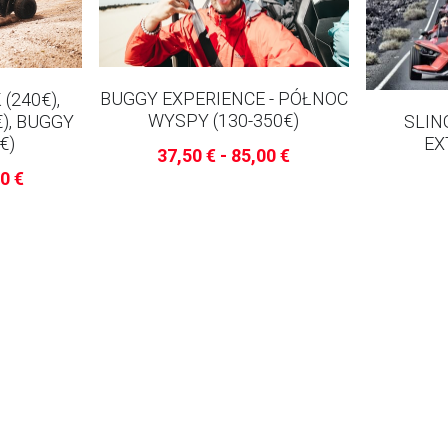
BUGGY EXPERIENCE - PÓŁNOC
(240€),
WYSPY (130-350€)
€), BUGGY
SLIN
€)
EX
37,50 € - 85,00 €
00 €