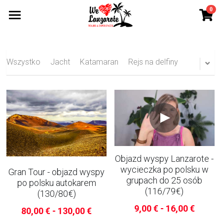
0
×
KATEGORIE SKLEPU
TOP wycieczki
Wszystkie Kategorie
Wycieczki fakultatywne
Wszystko
Jacht
Katamaran
Rejs na delfiny
Ebook
Konakt
Blog
Objazd wyspy Lanzarote -
Grupa na Facebooku
wycieczka po polsku w
Gran Tour - objazd wyspy
grupach do 25 osób
po polsku autokarem
Wyszukiwanie
(116/79€)
(130/80€)
9,00 € - 16,00 €
80,00 € - 130,00 €
+34 611 712 843