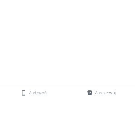
Zadzwoń
Zarezerwuj
+34 611 712 843
welovelanzarote.office@gmail.com