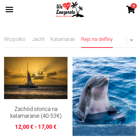
0
×
KATEGORIE SKLEPU
TOP wycieczki
Wszystkie Kategorie
Wycieczki fakultatywne
Wszystko
Jacht
Katamaran
Rejs na delfiny
Ebook
Konakt
Blog
Grupa na Facebooku
Zachód słońca na
katamaranie (40-53€)
Wyszukiwanie
12,00 € - 17,00 €
+34 611 712 843