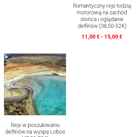
welovelanzarote.office@gmail.com
Romantyczny rejs łodzią
motorową na zachód
słońca i oglądanie
delfinów (38,50-52€)
11,00 € - 15,00 €
We Love Lanzarote
Rejs w poszukiwaniu
delfinów na wyspę Lobos