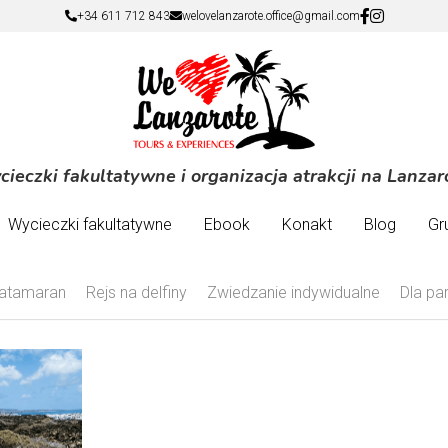
+34 611 712 843
+34 611 712 843
welovelanzarote.office@gmail.com
welovelanzarote.office@gmail.com
ieczki fakultatywne i organizacja atrakcji na Lanzar
ieczki fakultatywne i organizacja atrakcji na Lanzar
Wycieczki fakultatywne
Wycieczki fakultatywne
Ebook
Ebook
Konakt
Konakt
Blog
Blog
Gr
Gr
atamaran
Rejs na delfiny
Zwiedzanie indywidualne
Dla pa