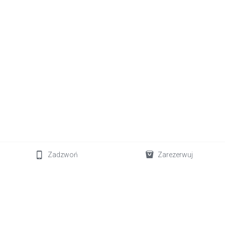
Zadzwoń
Zarezerwuj
+34 611 712 843
welovelanzarote.office@gmail.com